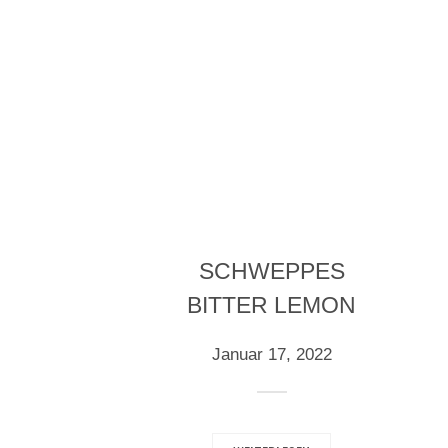
Mo.-Fr. Von 12
info@laviadelmuro.de
Mo - So: 08.00 - 22:00
Business Lunch
HOME
SCHWEPPES
BITTER LEMON
Januar 17, 2022