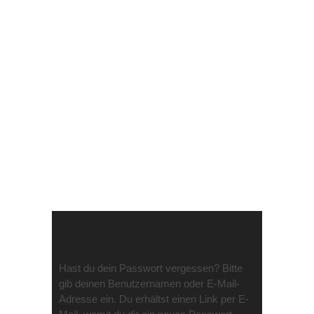
MY
KONTO
Hast du dein Passwort vergessen? Bitte
gib deinen Benutzernamen oder E-Mail-
Adresse ein. Du erhältst einen Link per E-